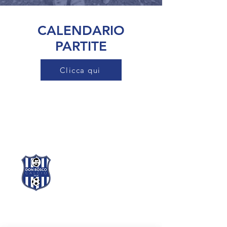
CALENDARIO
PARTITE
Clicca qui
DON BOSCO CALCIO
Codice fiscale
91411460370
Partiva IVA
04053431203
Via B. M. dal Mon
te 14,
40139 Bologna
info.donboscocalcio@gmail.com
LINK UTILI
Modulo di iscrizione