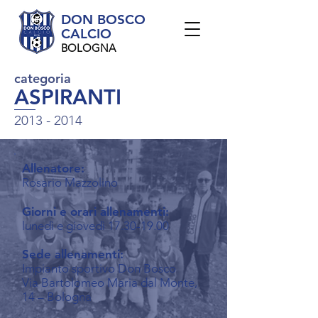
DON BOSCO
CALCIO
BOLOGNA
categoria
ASPIRANTI
2013 - 2014
Allenatore:
Rosario Mazzolino
Giorni e orari allenamenti:
lunedì e giovedì
17.30-19.00
Sede allenamenti:
Impianto sportivo Don Bosco
Via Bartolomeo Maria dal Monte,
14 – Bologna